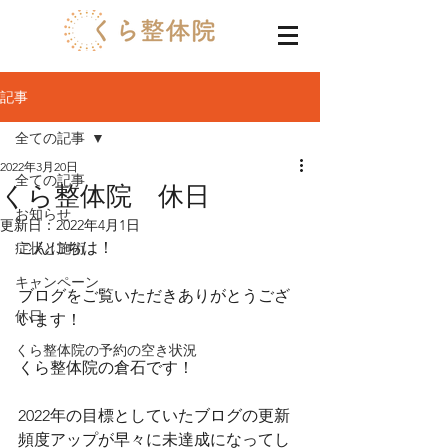
記事
全ての記事
2022年3月20日
全ての記事
くら整体院 休日
お知らせ
更新日：
2022年4月1日
こんにちは！
症状と施術
キャンペーン
ブログをご覧いただきありがとうござ
休日
います！
くら整体院の予約の空き状況
くら整体院の倉石です！
2022年の目標としていたブログの更新
頻度アップが早々に未達成になってし