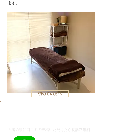
ます。
初めての方へ
​くら整体院 初診限定
6
,
6
00
円​
9,900円が
​＊施術後に口コミ​の投稿いただけたら初診料無料！