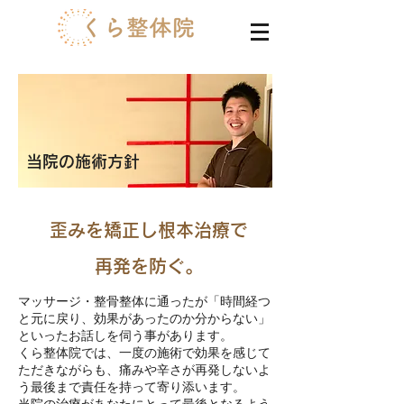
​当院の施術方針
​歪みを矯正し根本治療で
再発を防ぐ。
マッサージ・
整骨整体に通ったが「時間経つ
と元に戻り、効果があったのか分からない」
といったお話しを伺う事があります。
くら整体院では、一度の施術で
効果を
感じて
ただきながらも
、痛みや辛さが再発しないよ
う最後まで責任を持って寄り添います。