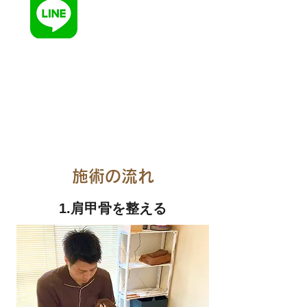
くら整体院LINEはこちら
​LINEアプリが起動します。
・LINEでご予約ください。
・友達登録が必要です。
・ご予約時に「初回限定利用」を記載の上
「お名前」「気になる症状」「希望日時」を
送
信ください。
​施術の流れ
1.肩甲骨を整える