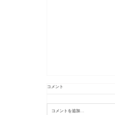
コメント
コメントを追加…
水分摂取について