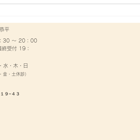
金沢文庫で整体院をお探しの
金沢
方
あな
 恭平
30 〜 20：00
付 19：
月・水・木・日
火・金・土休診）
１９−４３