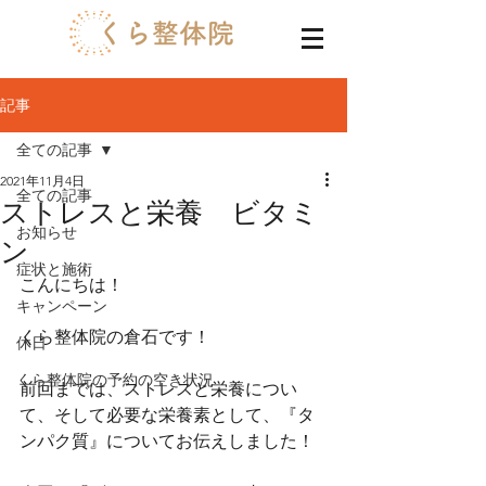
記事
全ての記事
2021年11月4日
全ての記事
ストレスと栄養 ビタミ
お知らせ
ン
症状と施術
こんにちは！
キャンペーン
くら整体院の倉石です！
休日
くら整体院の予約の空き状況
前回までは、ストレスと栄養につい
て、そして必要な栄養素として、『タ
ンパク質』についてお伝えしました！