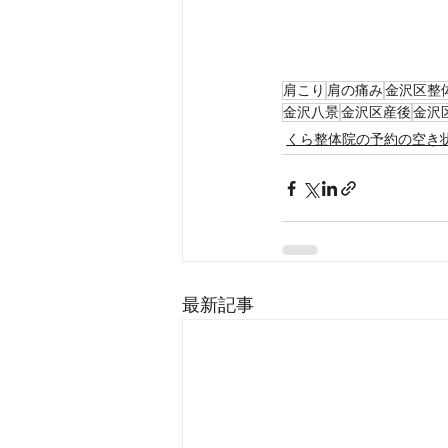
肩こり
肩の痛み
金沢区整
金沢八景
金沢区産後
金沢
くら整体院の予約の空き
最新記事