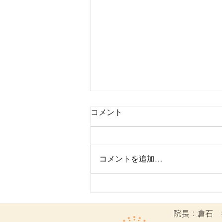
コメント
コメントを追加…
くら整体院 8/5〜8/17ご予約
空き状況
​院長：倉石