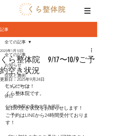
記事
全ての記事
2025年1月10日
全ての記事
くら整体院 9/17〜10/9ご予
お知らせ
約空き状況
症状と施術
更新日：
2025年9月24日
キャンペーン
こんにちは！
くら整体院です。
休日
くら整体院の予約の空き状況
近日の空き状況をお知らせします！
ご予約はLINEから24時間受付ておりま
す！